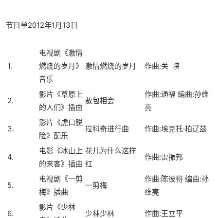
节目单2012年1月13日
电视剧《激情
1.
燃烧的岁月》
激情燃烧的岁月
作曲
:关 峡
音乐
影片《草原上
作曲:通福 编曲:孙维
2.
敖包相会
的人们》插曲
亮
影片《虎口脱
3.
拉科奇进行曲
作曲:埃克托·柏辽兹
险》配乐
电影《冰山上
花儿为什么这样
4.
作曲
:雷振邦
的来客》插曲
红
电视剧《一剪
作曲:陈彼得 编曲:孙
5.
一剪梅
梅》插曲
维亮
影片《少林
6.
少林少林
作曲:王立平