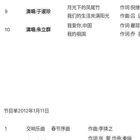
月光下的凤尾竹
作词:倪
9
演唱
:
于淑珍
我们的生活充满阳光
作曲
:吕 
我爱你,中国
作词:
瞿琮
10
演唱
:
朱立群
我的祖国
作词:乔 
节目单2012年1月11日
1
交响乐曲
春节序曲
作曲:李焕之
作词:张 藜 作曲:秦咏