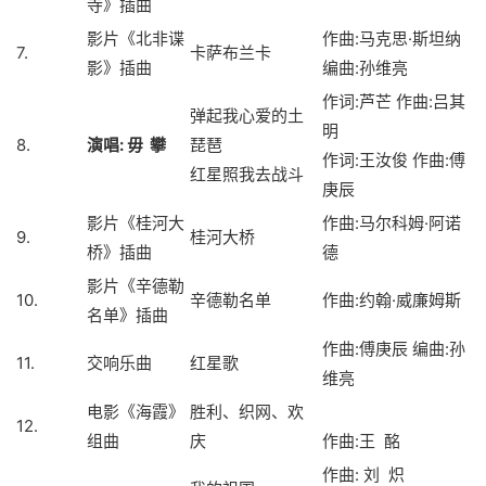
寺》插曲
影片《北非谍
作曲:马克思·斯坦纳
7.
卡萨布兰卡
影》插曲
编曲:孙维亮
作词:芦芒 作曲:吕其
弹起我心爱的土
明
8.
演唱
:
毋
攀
琵琶
作词:王汝俊 作曲:傅
红星照我去战斗
庚辰
影片《桂河大
作曲:马尔科姆·阿诺
9.
桂河大桥
桥》插曲
德
影片《辛德勒
10.
辛德勒名单
作曲:约翰·威廉姆斯
名单》插曲
作曲
:傅庚辰 编曲:孙
11.
交响乐曲
红星歌
维亮
电影《海霞》
胜利、织网、欢
12.
组曲
庆
作曲:王 酩
作曲: 刘 炽