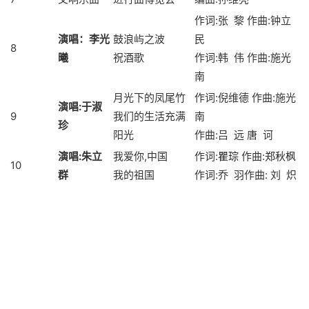
作词:张 黎
作曲
:钟立
演唱：李光
鼓浪屿之波
民
8
曦
祝酒歌
作词:韩 伟
作曲
:施光
南
月光下的凤尾竹
作词:倪维德
作曲
:施光
演唱
:
于淑
9
我们的生活充满
南
珍
阳光
作曲
:吕 远 唐 诃
演唱
:
朱立
我爱你,中国
作词:
瞿琮
作曲:
郑秋枫
10
群
我的祖国
作词:乔 羽作曲: 刘 炽