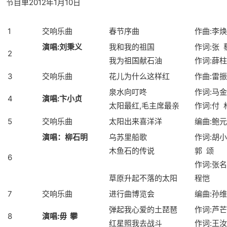
节目单2012年1月10日
1
交响乐曲
春节序曲
作曲:李
演唱
:
刘秉义
我和我的祖国
作词:张 
2
我为祖国献石油
作词:薛柱
3
交响乐曲
花儿为什么这样红
作曲:雷
泉水向叮咚
作词:马
4
演唱
:
卞小贞
太阳最红,毛主席最亲
作词:付 
5
交响乐曲
太阳出来喜洋洋
编曲:鲍
演唱：柳石明
乌苏里船歌
作词:胡小
木鱼石的传说
郭 颂
6
作词:张名
草原升起不落的太阳
程
7
交响乐曲
进行曲博览会
编曲:孙
弹起我心爱的土琵琶
作词:芦芒
8
演唱
:
毋
攀
红星照我去战斗
作词:王汝