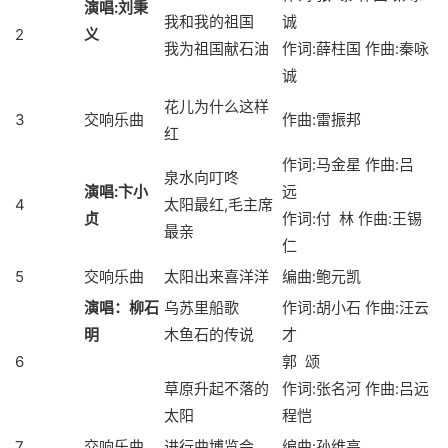
演唱
:
刘秉
我和我的祖国
诚
2
义
我为祖国献石油
作词:薛柱国 作曲:秦咏
诚
花儿为什么这样
3
交响乐曲
作曲:雷振邦
红
作词:马金星
作曲
:吕
泉水向叮咚
演唱
:
卞小
远
4
太阳最红,毛主席
贞
作词:付 林 作曲:王锡
最亲
仁
5
交响乐曲
太阳出来喜洋洋
编曲:鲍元凯
演唱：柳石
乌苏里船歌
作词:胡小石 作曲:汪云
明
木鱼石的传说
才
6
郭 颂
草原升起不落的
作词:张名河 作曲:吕远
太阳
程恺
7
交响乐曲
进行曲博览会
编曲:孙维亮